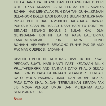
TU LA HANG PA...RUANG DAN PELUANG DAH D BERI
UTK TUKAR KRJAAN...LA NI TERIMA LA SEADANYA
BOHHH...NAK MENYALAK PUN DAH TAK GUNA...KRJAAN
SELANGOR BOLEH BAGI BONUS 1 BULAN GAJI..KRJAAN
PUSAT BOLEH BAGI RM500.00...HAHAHAHA...HAPRAK
PUNYA KRJAAN BN...KALAU UBAH HARI TU CONFIRM
SENANG SENANG BONUS 2 BULAN GAJI DLM
GENGGAMAN BOHHHH....LA NI RASA LA...TERIMA
LAAA...MENYALAK PUN TARA GUNO
BOHHHH...HEHEHEHE...BENGONG PUNYE PAK JIB AND
PAK MAN CUEPECS...JADAHHH
UBAHHHH BOHHHH....KITA KASI UBAH BOHHH...KAWE
PERCAYA SUATU HARI NANTI PASTI KEJAYAAN MILIK
PR....TAKBIRRRR AND TAHNIAH DATO KHALID SEBAB
BAGI BONUS PADA PA KRJAAN SELANGOR....TERBAIK
DATO...MOGA PANJANG UMUR DAN MURAH REZEKI
PADA DATO KHALID...DAN TERBALIKKAN KEPADA PAK
JIB MOGA PENDEK UMUR DAN MENERIMA AZAB
SENGSARA KELAK...
Balas