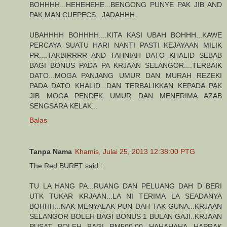
BOHHHH...HEHEHEHE...BENGONG PUNYE PAK JIB AND
PAK MAN CUEPECS...JADAHHH
UBAHHHH BOHHHH....KITA KASI UBAH BOHHH...KAWE
PERCAYA SUATU HARI NANTI PASTI KEJAYAAN MILIK
PR....TAKBIRRRR AND TAHNIAH DATO KHALID SEBAB
BAGI BONUS PADA PA KRJAAN SELANGOR....TERBAIK
DATO...MOGA PANJANG UMUR DAN MURAH REZEKI
PADA DATO KHALID...DAN TERBALIKKAN KEPADA PAK
JIB MOGA PENDEK UMUR DAN MENERIMA AZAB
SENGSARA KELAK...
Balas
Tanpa Nama
Khamis, Julai 25, 2013 12:38:00 PTG
The Red BURET said :
TU LA HANG PA...RUANG DAN PELUANG DAH D BERI
UTK TUKAR KRJAAN...LA NI TERIMA LA SEADANYA
BOHHH...NAK MENYALAK PUN DAH TAK GUNA...KRJAAN
SELANGOR BOLEH BAGI BONUS 1 BULAN GAJI..KRJAAN
PUSAT BOLEH BAGI RM500.00...HAHAHAHA...HAPRAK