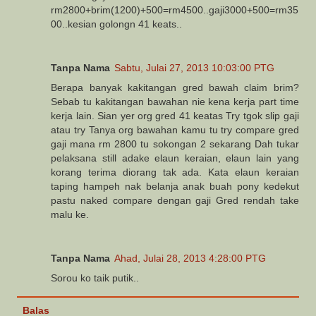
rm2800+brim(1200)+500=rm4500..gaji3000+500=rm35
00..kesian golongn 41 keats..
Tanpa Nama
Sabtu, Julai 27, 2013 10:03:00 PTG
Berapa banyak kakitangan gred bawah claim brim?
Sebab tu kakitangan bawahan nie kena kerja part time
kerja lain. Sian yer org gred 41 keatas Try tgok slip gaji
atau try Tanya org bawahan kamu tu try compare gred
gaji mana rm 2800 tu sokongan 2 sekarang Dah tukar
pelaksana still adake elaun keraian, elaun lain yang
korang terima diorang tak ada. Kata elaun keraian
taping hampeh nak belanja anak buah pony kedekut
pastu naked compare dengan gaji Gred rendah take
malu ke.
Tanpa Nama
Ahad, Julai 28, 2013 4:28:00 PTG
Sorou ko taik putik..
Balas