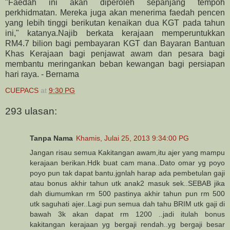
"Faedah ini akan diperoleh sepanjang tempoh
perkhidmatan. Mereka juga akan menerima faedah pencen
yang lebih tinggi berikutan kenaikan dua KGT pada tahun
ini," katanya.
Najib berkata kerajaan memperuntukkan
RM4.7 bilion bagi pembayaran KGT dan Bayaran Bantuan
Khas Kerajaan bagi penjawat awam dan pesara bagi
membantu meringankan beban kewangan bagi persiapan
hari raya. - Bernama
CUEPACS
at
9:30 PG
293 ulasan:
Tanpa Nama
Khamis, Julai 25, 2013 9:34:00 PG
Jangan risau semua Kakitangan awam,itu ajer yang mampu
kerajaan berikan.Hdk buat cam mana..Dato omar yg poyo
poyo pun tak dapat bantu.jgnlah harap ada pembetulan gaji
atau bonus akhir tahun utk anak2 masuk sek..SEBAB jika
dah diumumkan rm 500 pastinya akhir tahun pun rm 500
utk saguhati ajer..Lagi pun semua dah tahu BRIM utk gaji di
bawah 3k akan dapat rm 1200 ..jadi itulah bonus
kakitangan kerajaan yg bergaji rendah..yg bergaji besar