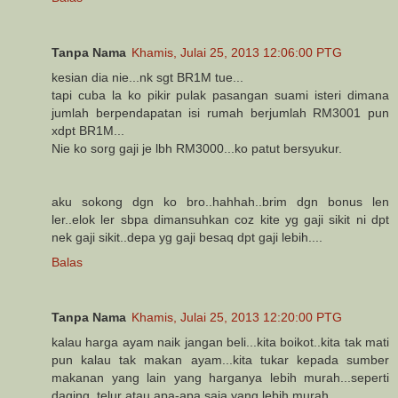
Tanpa Nama
Khamis, Julai 25, 2013 12:06:00 PTG
kesian dia nie...nk sgt BR1M tue...
tapi cuba la ko pikir pulak pasangan suami isteri dimana
jumlah berpendapatan isi rumah berjumlah RM3001 pun
xdpt BR1M...
Nie ko sorg gaji je lbh RM3000...ko patut bersyukur.
aku sokong dgn ko bro..hahhah..brim dgn bonus len
ler..elok ler sbpa dimansuhkan coz kite yg gaji sikit ni dpt
nek gaji sikit..depa yg gaji besaq dpt gaji lebih....
Balas
Tanpa Nama
Khamis, Julai 25, 2013 12:20:00 PTG
kalau harga ayam naik jangan beli...kita boikot..kita tak mati
pun kalau tak makan ayam...kita tukar kepada sumber
makanan yang lain yang harganya lebih murah...seperti
daging, telur atau apa-apa saja yang lebih murah.