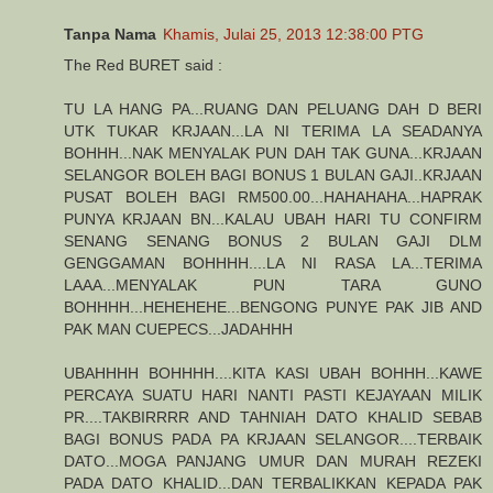
Tanpa Nama
Khamis, Julai 25, 2013 12:38:00 PTG
The Red BURET said :
TU LA HANG PA...RUANG DAN PELUANG DAH D BERI
UTK TUKAR KRJAAN...LA NI TERIMA LA SEADANYA
BOHHH...NAK MENYALAK PUN DAH TAK GUNA...KRJAAN
SELANGOR BOLEH BAGI BONUS 1 BULAN GAJI..KRJAAN
PUSAT BOLEH BAGI RM500.00...HAHAHAHA...HAPRAK
PUNYA KRJAAN BN...KALAU UBAH HARI TU CONFIRM
SENANG SENANG BONUS 2 BULAN GAJI DLM
GENGGAMAN BOHHHH....LA NI RASA LA...TERIMA
LAAA...MENYALAK PUN TARA GUNO
BOHHHH...HEHEHEHE...BENGONG PUNYE PAK JIB AND
PAK MAN CUEPECS...JADAHHH
UBAHHHH BOHHHH....KITA KASI UBAH BOHHH...KAWE
PERCAYA SUATU HARI NANTI PASTI KEJAYAAN MILIK
PR....TAKBIRRRR AND TAHNIAH DATO KHALID SEBAB
BAGI BONUS PADA PA KRJAAN SELANGOR....TERBAIK
DATO...MOGA PANJANG UMUR DAN MURAH REZEKI
PADA DATO KHALID...DAN TERBALIKKAN KEPADA PAK