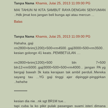
Tanpa Nama
Khamis, Julai 25, 2013 11:09:00 PG
MAI TAHUN NI KITA SAMBUT RAYA DENGAN SENYUMAN
..Hdk jimat kos jangan beli bunga api atau mercun ...
Balas
Tanpa Nama
Khamis, Julai 25, 2013 11:09:00 PG
Hahaha..gaji
rm2800+brim(1200)+500=rm4500..gaji3000+500=rm3500..
kesian golongn 41 keats..PEMBETULAN ....
rm2800+brim(1200)+500 bln 7+500
bln12=rm5000..gaji3000+500+500=rm4000... jangan PA yg
bergaji bawah 3k kata kerajaan tak ambil perduli..Mereka
sayang tau ...YG gaji tinggi ajer dipinggir-pinggirkan
..hehehe
***********
kesian dia nie...nk sgt BR1M tue...
tapi cuba la ko pikir pulak pasangan suami isteri dimana