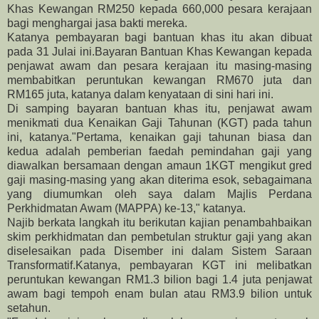
Khas Kewangan RM250 kepada 660,000 pesara kerajaan
bagi menghargai jasa bakti mereka.
Katanya pembayaran bagi bantuan khas itu akan dibuat
pada 31 Julai ini.
Bayaran Bantuan Khas Kewangan kepada
penjawat awam dan pesara kerajaan itu masing-masing
membabitkan peruntukan kewangan RM670 juta dan
RM165 juta, katanya dalam kenyataan di sini hari ini.
Di samping bayaran bantuan khas itu, penjawat awam
menikmati dua Kenaikan Gaji Tahunan (KGT) pada tahun
ini, katanya.
"Pertama, kenaikan gaji tahunan biasa dan
kedua adalah pemberian faedah pemindahan gaji yang
diawalkan bersamaan dengan amaun 1KGT mengikut gred
gaji masing-masing yang akan diterima esok, sebagaimana
yang diumumkan oleh saya dalam Majlis Perdana
Perkhidmatan Awam (MAPPA) ke-13," katanya.
Najib berkata langkah itu berikutan kajian penambahbaikan
skim perkhidmatan dan pembetulan struktur gaji yang akan
diselesaikan pada Disember ini dalam Sistem Saraan
Transformatif.
Katanya, pembayaran KGT ini melibatkan
peruntukan kewangan RM1.3 bilion bagi 1.4 juta penjawat
awam bagi tempoh enam bulan atau RM3.9 bilion untuk
setahun.