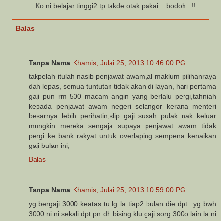
Ko ni belajar tinggi2 tp takde otak pakai... bodoh...!!
Balas
Tanpa Nama
Khamis, Julai 25, 2013 10:46:00 PG
takpelah itulah nasib penjawat awam,al maklum pilihanraya
dah lepas, semua tuntutan tidak akan di layan, hari pertama
gaji pun rm 500 macam angin yang berlalu pergi,tahniah
kepada penjawat awam negeri selangor kerana menteri
besarnya lebih perihatin,slip gaji susah pulak nak keluar
mungkin mereka sengaja supaya penjawat awam tidak
pergi ke bank rakyat untuk overlaping sempena kenaikan
gaji bulan ini,
Balas
Tanpa Nama
Khamis, Julai 25, 2013 10:59:00 PG
yg bergaji 3000 keatas tu lg la tiap2 bulan die dpt...yg bwh
3000 ni ni sekali dpt pn dh bising.klu gaji sorg 300o lain la.ni