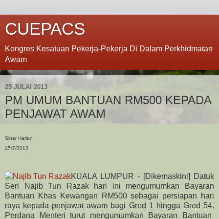
CUEPACS
Kongres Kesatuan Pekerja-Pekerja Di Dalam Perkhidmatan
Awam
25 JULAI 2013
PM UMUM BANTUAN RM500 KEPADA
PENJAWAT AWAM
Sinar Harian
25/7/2013
KUALA LUMPUR - [Dikemaskini] Datuk
Seri Najib Tun Razak hari ini mengumumkan Bayaran
Bantuan Khas Kewangan RM500 sebagai persiapan hari
raya kepada penjawat awam bagi Gred 1 hingga Gred 54.
Perdana Menteri turut mengumumkan Bayaran Bantuan