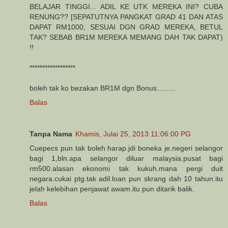
BELAJAR TINGGI... ADIL KE UTK MEREKA INI? CUBA
RENUNG?? [SEPATUTNYA PANGKAT GRAD 41 DAN ATAS
DAPAT RM1000, SESUAI DGN GRAD MEREKA, BETUL
TAK? SEBAB BR1M MEREKA MEMANG DAH TAK DAPAT)
!!
******************
boleh tak ko bezakan BR1M dgn Bonus.........
Balas
Tanpa Nama
Khamis, Julai 25, 2013 11:06:00 PG
Cuepecs pun tak boleh harap.jdi boneka je.negeri selangor
bagi 1,bln.apa selangor diluar malaysia.pusat bagi
rm500.alasan ekonomi tak kukuh.mana pergi duit
negara.cukai ptg.tak adil.loan pun skrang dah 10 tahun.itu
jelah kelebihan penjawat awam.itu pun ditarik balik.
Balas