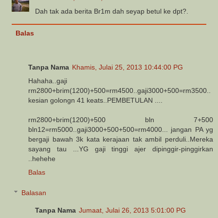
Dah tak ada berita Br1m dah seyap betul ke dpt?.
Balas
Tanpa Nama
Khamis, Julai 25, 2013 10:44:00 PG
Hahaha..gaji
rm2800+brim(1200)+500=rm4500..gaji3000+500=rm3500..
kesian golongn 41 keats..PEMBETULAN ....
rm2800+brim(1200)+500 bln 7+500
bln12=rm5000..gaji3000+500+500=rm4000... jangan PA yg
bergaji bawah 3k kata kerajaan tak ambil perduli..Mereka
sayang tau ...YG gaji tinggi ajer dipinggir-pinggirkan
..hehehe
Balas
Balasan
Tanpa Nama
Jumaat, Julai 26, 2013 5:01:00 PG