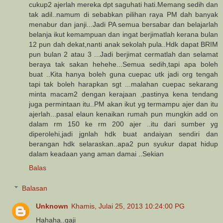
cukup2 ajerlah mereka dpt saguhati hati.Memang sedih dan
tak adil..namum di sebabkan pilihan raya PM dah banyak
menabur dan janji...Jadi PA semua bersabar dan belajarlah
belanja ikut kemampuan dan ingat berjimatlah kerana bulan
12 pun dah dekat,nanti anak sekolah pula..Hdk dapat BRIM
pun bulan 2 atau 3 ...Jadi berjimat cermatlah dan selamat
beraya tak sakan hehehe...Semua sedih,tapi apa boleh
buat ..Kita hanya boleh guna cuepac utk jadi org tengah
tapi tak boleh harapkan sgt ...malahan cuepac sekarang
minta macam2 dengan kerajaan ,pastinya kena tendang
juga permintaan itu..PM akan ikut yg termampu ajer dan itu
ajerlah...pasal elaun kenaikan rumah pun mungkin add on
dalam rm 150 ke rm 200 ajer ..itu dari sumber yg
diperolehi,jadi jgnlah hdk buat andaiyan sendiri dan
berangan hdk selaraskan..apa2 pun syukur dapat hidup
dalam keadaan yang aman damai ..Sekian
Balas
Balasan
Unknown
Khamis, Julai 25, 2013 10:24:00 PG
Hahaha..gaji