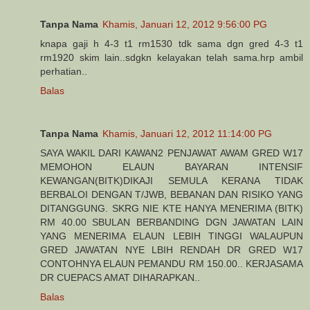
Tanpa Nama
Khamis, Januari 12, 2012 9:56:00 PG
knapa gaji h 4-3 t1 rm1530 tdk sama dgn gred 4-3 t1
rm1920 skim lain..sdgkn kelayakan telah sama.hrp ambil
perhatian..
Balas
Tanpa Nama
Khamis, Januari 12, 2012 11:14:00 PG
SAYA WAKIL DARI KAWAN2 PENJAWAT AWAM GRED W17
MEMOHON ELAUN BAYARAN INTENSIF
KEWANGAN(BITK)DIKAJI SEMULA KERANA TIDAK
BERBALOI DENGAN T/JWB, BEBANAN DAN RISIKO YANG
DITANGGUNG. SKRG NIE KTE HANYA MENERIMA (BITK)
RM 40.00 SBULAN BERBANDING DGN JAWATAN LAIN
YANG MENERIMA ELAUN LEBIH TINGGI WALAUPUN
GRED JAWATAN NYE LBIH RENDAH DR GRED W17
CONTOHNYA ELAUN PEMANDU RM 150.00.. KERJASAMA
DR CUEPACS AMAT DIHARAPKAN..
Balas