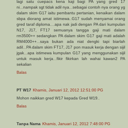
lagi satu cuepacs kena kaji bagi PA yang gred 17
ni...nampak sgt tidak adil nya...sebagai contoh nya orang yg
dalam skim G17 iaitu pembantu pertanian, kenaikan dalam
sbpa diorang amat istimewa..G17 sudah menyamai orang
gred taraf diploma....apa nak jadi dengan PA dari kumpulan
N17, J17, FT17 semuanya tangga gaji mati dalam
rm3500++ sedangkan PA dalam skim G17 gaji mati adalah
RM4000++...saya bukan ada niat dengki tapi biarlah
adil...PA dalam skim FT17, J17 pon masuk kerja dengan sijil
jgak...apa istimewa kumpulan G17 yang menggunakan sijil
untuk masuk kerja...fikir fikirkan lah wahai kawan2 PA
sekalian
Balas
PT W17
Khamis, Januari 12, 2012 12:51:00 PG
Mohon naikkan gred W17 kepada Gred W19..
Balas
Tanpa Nama
Khamis, Januari 12, 2012 7:48:00 PG