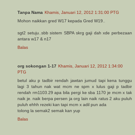
Tanpa Nama
Khamis, Januari 12, 2012 1:31:00 PTG
Mohon naikkan gred W17 kepada Gred W19..
sgt2 setuju..sbb sistem SBPA skrg gaji dah xde perbezaan
antara w17 & n17
Balas
org sokongan 1-17
Khamis, Januari 12, 2012 1:34:00
PTG
betul aku p tadbir rendah jawtan jumud tapi kena tunggu
lagi 3 tahun nak wat mcm ne spm x lulus gaji p tadbir
rendah rm1103.29 apa bila pergi ke sba 1170 je mcm x tak
naik je. naik berpa persen ja org lain naik ratus 2 aku puluh
puluh ehhh rezeki kan tapi mcm x adil pun ada
tolong la semak2 semak kan yup
Balas