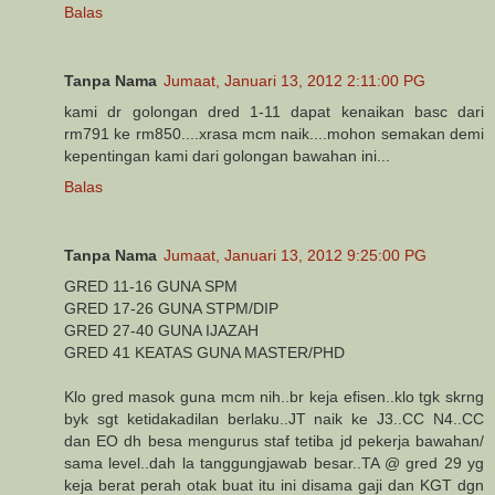
Balas
Tanpa Nama
Jumaat, Januari 13, 2012 2:11:00 PG
kami dr golongan dred 1-11 dapat kenaikan basc dari
rm791 ke rm850....xrasa mcm naik....mohon semakan demi
kepentingan kami dari golongan bawahan ini...
Balas
Tanpa Nama
Jumaat, Januari 13, 2012 9:25:00 PG
GRED 11-16 GUNA SPM
GRED 17-26 GUNA STPM/DIP
GRED 27-40 GUNA IJAZAH
GRED 41 KEATAS GUNA MASTER/PHD
Klo gred masok guna mcm nih..br keja efisen..klo tgk skrng
byk sgt ketidakadilan berlaku..JT naik ke J3..CC N4..CC
dan EO dh besa mengurus staf tetiba jd pekerja bawahan/
sama level..dah la tanggungjawab besar..TA @ gred 29 yg
keja berat perah otak buat itu ini disama gaji dan KGT dgn