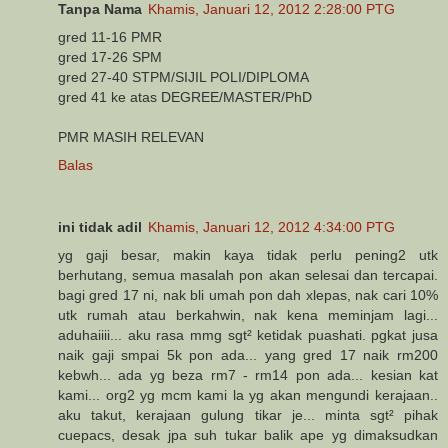
Tanpa Nama
Khamis, Januari 12, 2012 2:28:00 PTG
gred 11-16 PMR
gred 17-26 SPM
gred 27-40 STPM/SIJIL POLI/DIPLOMA
gred 41 ke atas DEGREE/MASTER/PhD
PMR MASIH RELEVAN
Balas
ini tidak adil
Khamis, Januari 12, 2012 4:34:00 PTG
yg gaji besar, makin kaya tidak perlu pening2 utk
berhutang, semua masalah pon akan selesai dan tercapai.
bagi gred 17 ni, nak bli umah pon dah xlepas, nak cari 10%
utk rumah atau berkahwin, nak kena meminjam lagi...
aduhaiiii... aku rasa mmg sgt² ketidak puashati. pgkat jusa
naik gaji smpai 5k pon ada... yang gred 17 naik rm200
kebwh... ada yg beza rm7 - rm14 pon ada... kesian kat
kami... org2 yg mcm kami la yg akan mengundi kerajaan..
aku takut, kerajaan gulung tikar je... minta sgt² pihak
cuepacs, desak jpa suh tukar balik ape yg dimaksudkan