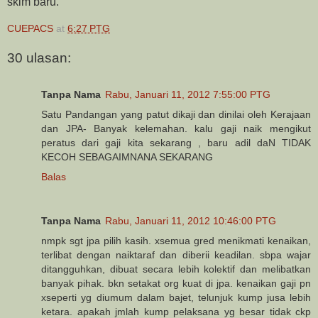
skim baru.
CUEPACS
at
6:27 PTG
30 ulasan:
Tanpa Nama
Rabu, Januari 11, 2012 7:55:00 PTG
Satu Pandangan yang patut dikaji dan dinilai oleh Kerajaan
dan JPA- Banyak kelemahan. kalu gaji naik mengikut
peratus dari gaji kita sekarang , baru adil daN TIDAK
KECOH SEBAGAIMNANA SEKARANG
Balas
Tanpa Nama
Rabu, Januari 11, 2012 10:46:00 PTG
nmpk sgt jpa pilih kasih. xsemua gred menikmati kenaikan,
terlibat dengan naiktaraf dan diberii keadilan. sbpa wajar
ditangguhkan, dibuat secara lebih kolektif dan melibatkan
banyak pihak. bkn setakat org kuat di jpa. kenaikan gaji pn
xseperti yg diumum dalam bajet, telunjuk kump jusa lebih
ketara. apakah jmlah kump pelaksana yg besar tidak ckp