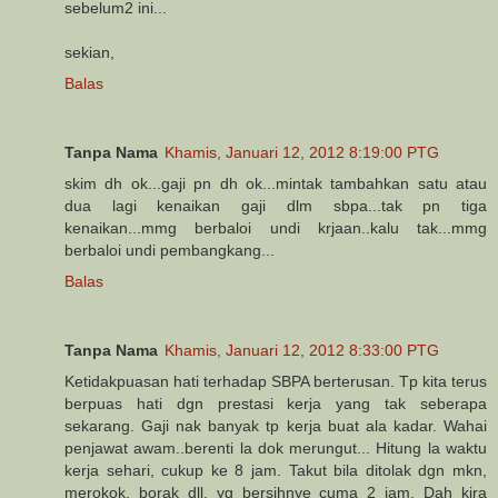
sebelum2 ini...
sekian,
Balas
Tanpa Nama
Khamis, Januari 12, 2012 8:19:00 PTG
skim dh ok...gaji pn dh ok...mintak tambahkan satu atau
dua lagi kenaikan gaji dlm sbpa...tak pn tiga
kenaikan...mmg berbaloi undi krjaan..kalu tak...mmg
berbaloi undi pembangkang...
Balas
Tanpa Nama
Khamis, Januari 12, 2012 8:33:00 PTG
Ketidakpuasan hati terhadap SBPA berterusan. Tp kita terus
berpuas hati dgn prestasi kerja yang tak seberapa
sekarang. Gaji nak banyak tp kerja buat ala kadar. Wahai
penjawat awam..berenti la dok merungut... Hitung la waktu
kerja sehari, cukup ke 8 jam. Takut bila ditolak dgn mkn,
merokok, borak dll, yg bersihnye cuma 2 jam. Dah kira