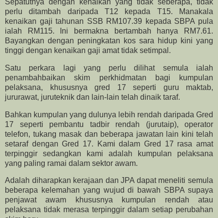
Sepatutnya dengan kenaikan yang tidak seberapa, tidak
perlu ditambah daripada T12 kepada T15. Manakala
kenaikan gaji tahunan SSB RM107.39 kepada SBPA pula
ialah RM115. Ini bermakna bertambah hanya RM7.61.
Bayangkan dengan peningkatan kos sara hidup kini yang
tinggi dengan kenaikan gaji amat tidak setimpal.
Satu perkara lagi yang perlu dilihat semula ialah
penambahbaikan skim perkhidmatan bagi kumpulan
pelaksana, khususnya gred 17 seperti guru maktab,
jururawat, juruteknik dan lain-lain telah dinaik taraf.
Bahkan kumpulan yang dulunya lebih rendah daripada Gred
17 seperti pembantu tadbir rendah (jurutaip), operator
telefon, tukang masak dan beberapa jawatan lain kini telah
setaraf dengan Gred 17. Kami dalam Gred 17 rasa amat
terpinggir sedangkan kami adalah kumpulan pelaksana
yang paling ramai dalam sektor awam.
Adalah diharapkan kerajaan dan JPA dapat meneliti semula
beberapa kelemahan yang wujud di bawah SBPA supaya
penjawat awam khususnya kumpulan rendah atau
pelaksana tidak merasa terpinggir dalam setiap perubahan