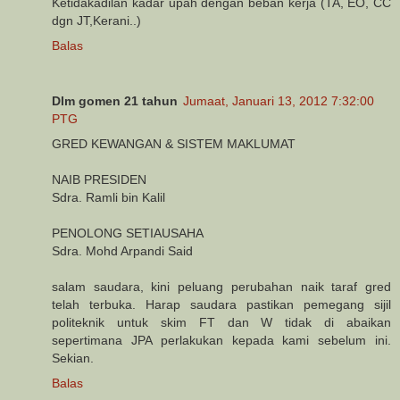
Ketidakadilan kadar upah dengan beban kerja (TA, EO, CC
dgn JT,Kerani..)
Balas
Dlm gomen 21 tahun
Jumaat, Januari 13, 2012 7:32:00
PTG
GRED KEWANGAN & SISTEM MAKLUMAT
NAIB PRESIDEN
Sdra. Ramli bin Kalil
PENOLONG SETIAUSAHA
Sdra. Mohd Arpandi Said
salam saudara, kini peluang perubahan naik taraf gred
telah terbuka. Harap saudara pastikan pemegang sijil
politeknik untuk skim FT dan W tidak di abaikan
sepertimana JPA perlakukan kepada kami sebelum ini.
Sekian.
Balas