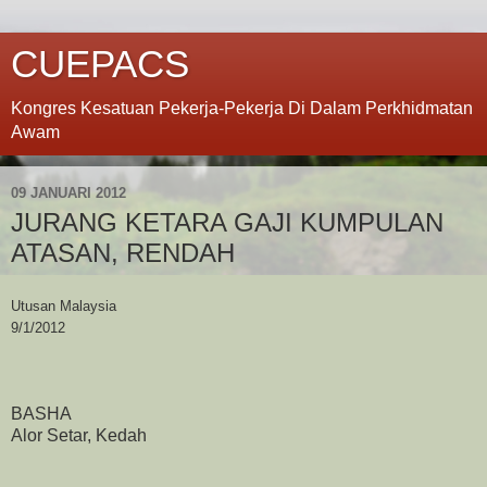
CUEPACS
Kongres Kesatuan Pekerja-Pekerja Di Dalam Perkhidmatan
Awam
09 JANUARI 2012
JURANG KETARA GAJI KUMPULAN
ATASAN, RENDAH
Utusan Malaysia
9/1/2012
BASHA
Alor Setar, Kedah