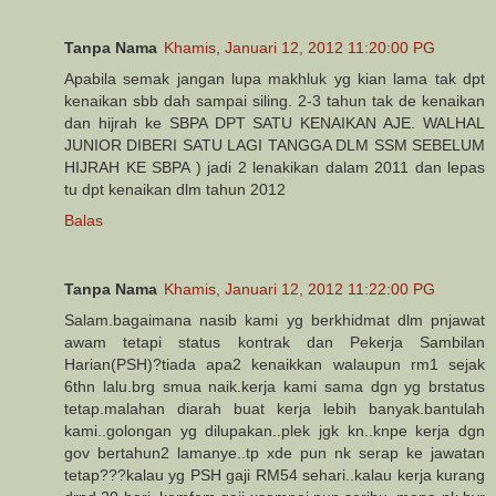
Tanpa Nama
Khamis, Januari 12, 2012 11:20:00 PG
Apabila semak jangan lupa makhluk yg kian lama tak dpt
kenaikan sbb dah sampai siling. 2-3 tahun tak de kenaikan
dan hijrah ke SBPA DPT SATU KENAIKAN AJE. WALHAL
JUNIOR DIBERI SATU LAGI TANGGA DLM SSM SEBELUM
HIJRAH KE SBPA ) jadi 2 lenakikan dalam 2011 dan lepas
tu dpt kenaikan dlm tahun 2012
Balas
Tanpa Nama
Khamis, Januari 12, 2012 11:22:00 PG
Salam.bagaimana nasib kami yg berkhidmat dlm pnjawat
awam tetapi status kontrak dan Pekerja Sambilan
Harian(PSH)?tiada apa2 kenaikkan walaupun rm1 sejak
6thn lalu.brg smua naik.kerja kami sama dgn yg brstatus
tetap.malahan diarah buat kerja lebih banyak.bantulah
kami..golongan yg dilupakan..plek jgk kn..knpe kerja dgn
gov bertahun2 lamanye..tp xde pun nk serap ke jawatan
tetap???kalau yg PSH gaji RM54 sehari..kalau kerja kurang