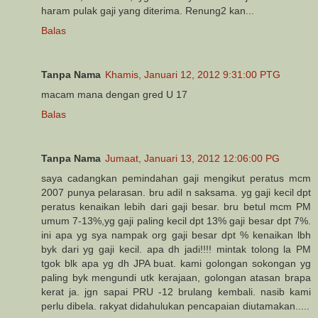
haram pulak gaji yang diterima. Renung2 kan...
Balas
Tanpa Nama
Khamis, Januari 12, 2012 9:31:00 PTG
macam mana dengan gred U 17
Balas
Tanpa Nama
Jumaat, Januari 13, 2012 12:06:00 PG
saya cadangkan pemindahan gaji mengikut peratus mcm
2007 punya pelarasan. bru adil n saksama. yg gaji kecil dpt
peratus kenaikan lebih dari gaji besar. bru betul mcm PM
umum 7-13%,yg gaji paling kecil dpt 13% gaji besar dpt 7%.
ini apa yg sya nampak org gaji besar dpt % kenaikan lbh
byk dari yg gaji kecil. apa dh jadi!!!! mintak tolong la PM
tgok blk apa yg dh JPA buat. kami golongan sokongan yg
paling byk mengundi utk kerajaan, golongan atasan brapa
kerat ja. jgn sapai PRU -12 brulang kembali. nasib kami
perlu dibela. rakyat didahulukan pencapaian diutamakan.....