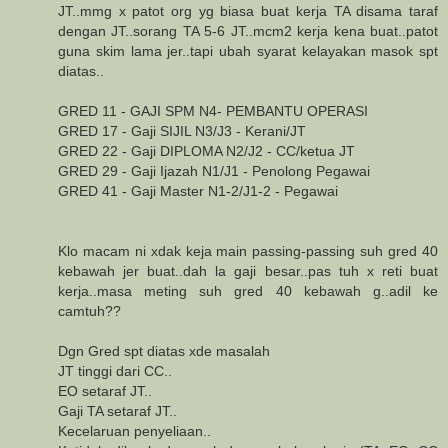
JT..mmg x patot org yg biasa buat kerja TA disama taraf
dengan JT..sorang TA 5-6 JT..mcm2 kerja kena buat..patot
guna skim lama jer..tapi ubah syarat kelayakan masok spt
diatas..
GRED 11 - GAJI SPM N4- PEMBANTU OPERASI
GRED 17 - Gaji SIJIL N3/J3 - Kerani/JT
GRED 22 - Gaji DIPLOMA N2/J2 - CC/ketua JT
GRED 29 - Gaji Ijazah N1/J1 - Penolong Pegawai
GRED 41 - Gaji Master N1-2/J1-2 - Pegawai
Klo macam ni xdak keja main passing-passing suh gred 40
kebawah jer buat..dah la gaji besar..pas tuh x reti buat
kerja..masa meting suh gred 40 kebawah g..adil ke
camtuh??
Dgn Gred spt diatas xde masalah
JT tinggi dari CC..
EO setaraf JT..
Gaji TA setaraf JT..
Kecelaruan penyeliaan..