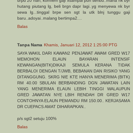
drpd 20 hari, komfem gaji xsampai pun seribu..mana nk byr
hutang piutang lg, beli brgn dapr lagi..yg menyewa nk byr
sewa lg...tinggal brpe sen sgt la utk blnj tunggu gaji
baru..adoyai..malang bertimpa2....
Balas
Tanpa Nama
Khamis, Januari 12, 2012 1:25:00 PTG
SAYA WAKIL DARI KAWAN2 PENJAWAT AWAM GRED W17
MEMOHON ELAUN BAYARAN INTENSIF
KEWANGAN(BITK)DIKAJI SEMULA KERANA TIDAK
BERBALOI DENGAN T/JWB, BEBANAN DAN RISIKO YANG
DITANGGUNG. SKRG NIE KTE HANYA MENERIMA (BITK)
RM 40.00 SBULAN BERBANDING DGN JAWATAN LAIN
YANG MENERIMA ELAUN LEBIH TINGGI WALAUPUN
GRED JAWATAN NYE LBIH RENDAH DR GRED W17
CONTOHNYA ELAUN PEMANDU RM 150.00.. KERJASAMA
DR CUEPACS AMAT DIHARAPKAN..
p/s sgt2 setuju 100%
Balas